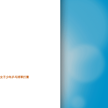
女子少年乒乓球單打賽