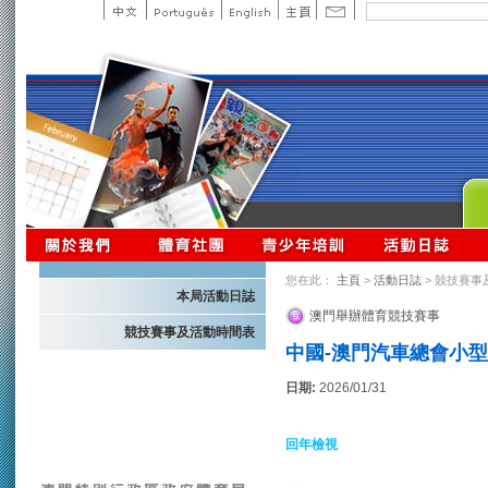
您在此：
主頁
>
活動日誌
> 競技賽事
本局活動日誌
澳門舉辦體育競技賽事
競技賽事及活動時間表
中國-澳門汽車總會小
日期:
2026/01/31
回年檢視