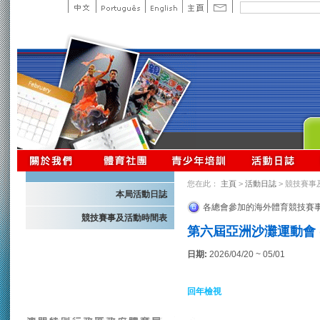
您在此：
主頁
>
活動日誌
> 競技賽事
本局活動日誌
各總會參加的海外體育競技賽
競技賽事及活動時間表
第六屆亞洲沙灘運動會 
日期:
2026/04/20 ~ 05/01
回年檢視