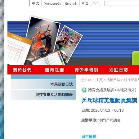
您在此：
主頁
>
活動日誌
> 競技賽事
本局活動日誌
體育會議及培訓 (本地及海外)
競技賽事及活動時間表
乒乓球精英運動員集訓 
日期:
2026/04/13 ~ 06/13
主辦單位:
澳門乒乓總會
回年檢視