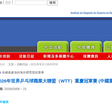
在此：
主頁
>
活動日誌
> 競技賽事及活動時間表
各總會參加的海外體育競技賽事
2026年世界乒乓球職業大聯盟（WTT）重慶冠軍賽 (中國重
期:
2026/03/08 ~ 15
年檢視