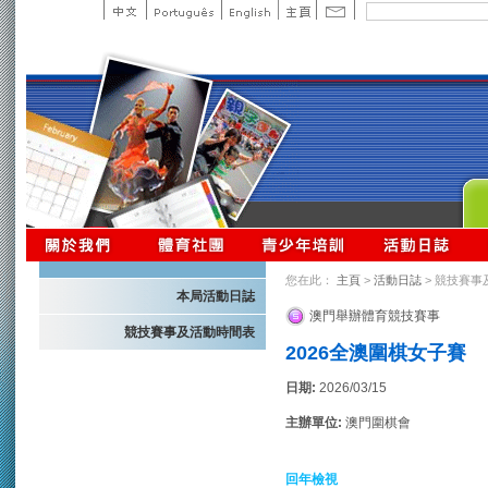
您在此：
主頁
>
活動日誌
> 競技賽事
本局活動日誌
澳門舉辦體育競技賽事
競技賽事及活動時間表
2026全澳圍棋女子賽
日期:
2026/03/15
主辦單位:
澳門圍棋會
回年檢視