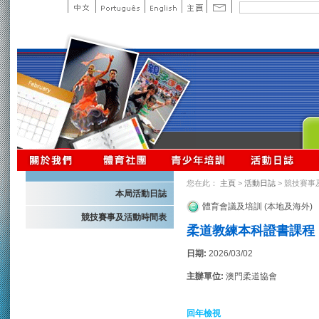
您在此：
主頁
>
活動日誌
> 競技賽事
本局活動日誌
體育會議及培訓 (本地及海外)
競技賽事及活動時間表
柔道教練本科證書課程
日期:
2026/03/02
主辦單位:
澳門柔道協會
回年檢視