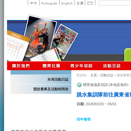
您在此：
主頁
>
活動日誌
> 競技賽事
本局活動日誌
體育會議及培訓 (本地及海外)
競技賽事及活動時間表
跳水集訓隊前往廣東省肇
日期:
2026/02/20 ~ 05/31
回年檢視