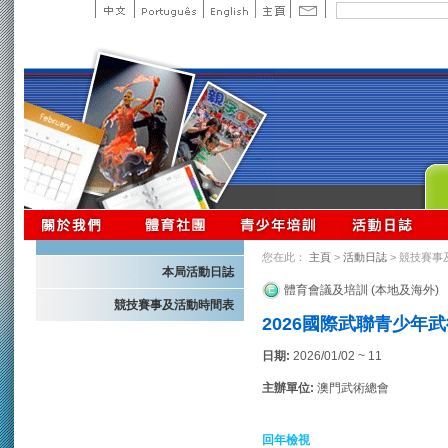
您在此：
主頁
>
活動日誌
> 競技賽事
本局活動日誌
體育會議及培訓 (本地及海外)
競技賽事及活動時間表
2026國際武聯青少年武
日期:
2026/01/02 ~ 11
主辦單位:
澳門武術總會
回年檢視