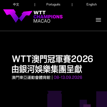
|
|
中文
Português
English
Toggl
navig