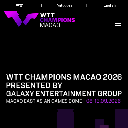
|
|
中文
Português
English
Toggl
navig