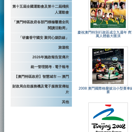
第十五屆全國運動會及第十二屆殘疾
人運動會
「澳門特區政府各部門積極響應全民
閱讀活動周」
慶祝澳門特別行政區成立九週年 齊
萬人體藝大匯演
「研書香守國安 聚同心築防線」
旅遊稅
2026年施政報告宣傳片
統一管理開考 - 電子報考
【澳門特區政府】智慧城市 — 澳門
財政局自助服務機及電子服務宣傳短
2008 澳門國際格蘭披治小型賽車
賽
片
其他