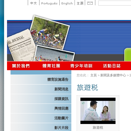
您在此：
主頁
>
新聞及多媒體中心
>
體育設施通告
新聞消息
採購資訊
輿情回應
活動圖片
旅遊稅
影片片段