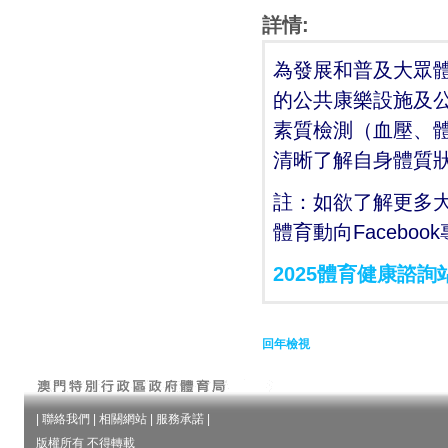
詳情:
為發展和普及大眾
的公共康樂設施及公
素質檢測（血壓、
清晰了解自身體質
註：如欲了解更多
體育動向Facebo
2025體育健康諮詢
回年檢視
|
聯絡我們
|
相關網站
|
服務承諾
|
版權所有 不得轉載