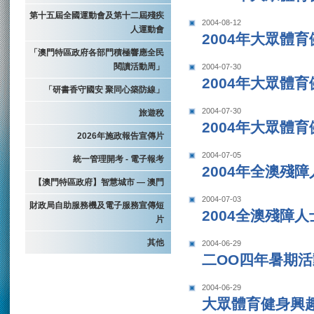
第十五屆全國運動會及第十二屆殘疾
2004-08-12
人運動會
2004年大眾體
「澳門特區政府各部門積極響應全民
閱讀活動周」
2004-07-30
2004年大眾體育
「研書香守國安 聚同心築防線」
2004-07-30
旅遊稅
2004年大眾體育
2026年施政報告宣傳片
2004-07-05
統一管理開考 - 電子報考
2004年全澳殘
【澳門特區政府】智慧城市 — 澳門
2004-07-03
財政局自助服務機及電子服務宣傳短
2004全澳殘障
片
其他
2004-06-29
二OO四年暑期活
2004-06-29
大眾體育健身興趣班