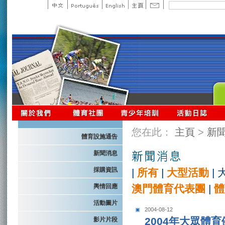
您在此：
主頁
>
新
體育設施通告
新聞消息
採購資訊
|
所有
|
大型活動
|
輿情回應
澳門體育代表團
|
體
活動圖片
2004-08-12
2004年大眾體
影片片段