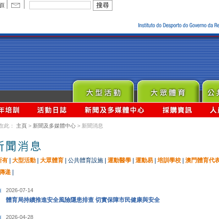
在此：
主頁
>
新聞及多媒體中心
> 新聞消息
所有
|
大型活動
|
大眾體育
|
公共體育設施
|
運動醫學
|
運動易
|
培訓學校
|
澳門體育代
傳递
|
2026-07-14
體育局持續推進安全風險隱患排查 切實保障市民健康與安全
2026-04-28