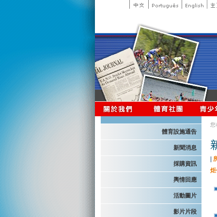
您
體育設施通告
新聞消息
|
採購資訊
炬
輿情回應
活動圖片
影片片段