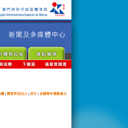
表團
|
體育界別法人
|
其它
|
全國青年運動會火