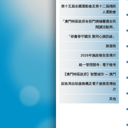
第十五屆全國運動會及第十二屆殘疾
人運動會
「澳門特區政府各部門積極響應全民
閱讀活動周」
「研書香守國安 聚同心築防線」
旅遊稅
2026年施政報告宣傳片
統一管理開考 - 電子報考
【澳門特區政府】智慧城市 — 澳門
財政局自助服務機及電子服務宣傳短
片
其他