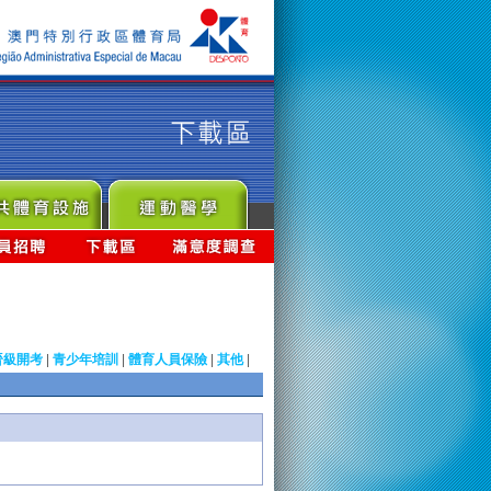
晉級開考
|
青少年培訓
|
體育人員保險
|
其他
|