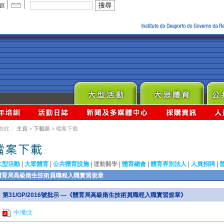
在此：
主頁
>
下載區
> 檔案下載
大型活動
|
大眾體育
|
公共體育設施
|
運動醫學
|
體育總會
|
體育界別法人
|
人員招聘
|
體育局高級衛生技術員職程入職實習規章
第31/GP/2016號批示 —《體育局高級衛生技術員職程入職實習規章》
中/葡文