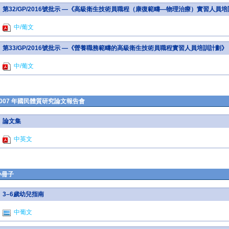
第32/GP/2016號批示 —《高級衛生技術員職程（康復範疇—物理治療）實習人員
中/葡文
第33/GP/2016號批示 —《營養職務範疇的高級衛生技術員職程實習人員培訓計劃》
中/葡文
2007 年國民體質研究論文報告會
論文集
中英文
小冊子
3–6歲幼兒指南
中葡文