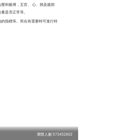
壓和脈搏，五官、 心、肺及腹部
力量是否正常等。
胞的指標等。而在有需要時可進行特
瀏覽人數:573452602