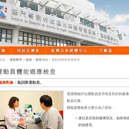
在此：
運動醫學
>
服務
>
服務項目
> 運動員體能適應檢查
服務對象：
集訓隊運動員。
透過體檢評估運動員是否有是良好的健康
動及比賽。
體能適應檢查主要分為三部份：
過往及目前的健康狀況，如疾病或
的強度等。