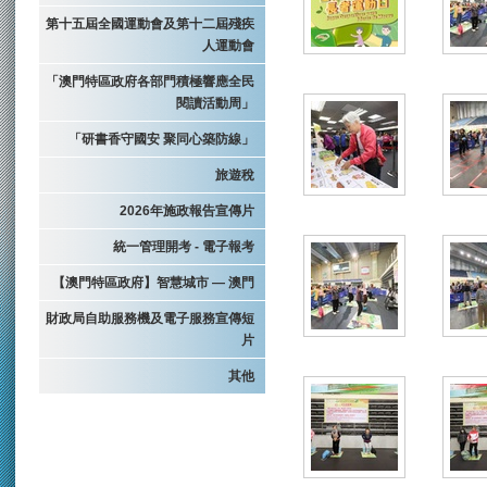
第十五屆全國運動會及第十二屆殘疾
人運動會
「澳門特區政府各部門積極響應全民
閱讀活動周」
「研書香守國安 聚同心築防線」
旅遊稅
2026年施政報告宣傳片
統一管理開考 - 電子報考
【澳門特區政府】智慧城市 — 澳門
財政局自助服務機及電子服務宣傳短
片
其他