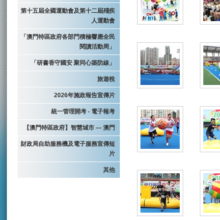
第十五屆全國運動會及第十二屆殘疾
人運動會
「澳門特區政府各部門積極響應全民
閱讀活動周」
「研書香守國安 聚同心築防線」
旅遊稅
2026年施政報告宣傳片
統一管理開考 - 電子報考
【澳門特區政府】智慧城市 — 澳門
財政局自助服務機及電子服務宣傳短
片
其他