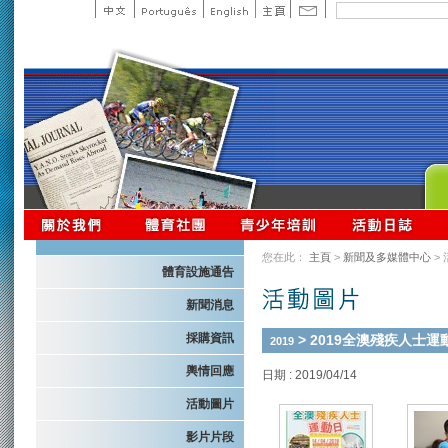
您在此：
主頁
>
新聞及多媒體中心
>
體育設施通告
新聞消息
採購資訊
> 2019全澳殘疾人士運
2019
輿情回應
日期 : 2019/04/14
活動圖片
影片片段