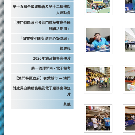
第十五屆全國運動會及第十二屆殘疾
人運動會
「澳門特區政府各部門積極響應全民
閱讀活動周」
「研書香守國安 聚同心築防線」
旅遊稅
2026年施政報告宣傳片
統一管理開考 - 電子報考
【澳門特區政府】智慧城市 — 澳門
財政局自助服務機及電子服務宣傳短
片
其他