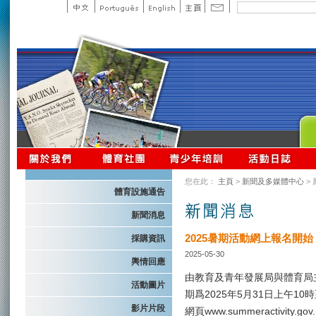
您在此：
主頁
>
新聞及多媒體中心
>
體育設施通告
新聞消息
2025暑期活動網上報名開始
採購資訊
2025-05-30
輿情回應
由教育及青年發展局與體育局
活動圖片
期爲2025年5月31日上午1
影片片段
網頁www.summeractivit