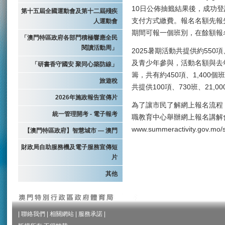
10日公佈抽籤結果後，成功
第十五屆全國運動會及第十二屆殘疾
支付方式繳費。報名名額先報
人運動會
期間可報一個班別，在餘額報
「澳門特區政府各部門積極響應全民
閱讀活動周」
2025暑期活動共提供約550項
及青少年參與，活動名額與去
「研書香守國安 聚同心築防線」
籌，共有約450項、1,400
旅遊稅
共提供100項、730班、21,0
2026年施政報告宣傳片
為了讓市民了解網上報名流程，主
統一管理開考 - 電子報考
職教育中心舉辦網上報名講解
www.summeractivity.gov
【澳門特區政府】智慧城市 — 澳門
財政局自助服務機及電子服務宣傳短
片
其他
|
聯絡我們
|
相關網站
|
服務承諾
|