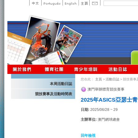
您在此：
主頁
>
活動日誌
> 競技賽事
本局活動日誌
澳門舉辦體育競技賽事
競技賽事及活動時間表
2025年ASICS亞瑟
日期:
2025/06/28 ~ 29
主辦單位:
澳門網球總會
回年檢視