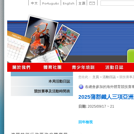
您在此：
主頁
>
活動日誌
> 競技賽事
本局活動日誌
各總會參加的海外體育競技賽
競技賽事及活動時間表
2025蒲郡鐵人三項亞洲
日期:
2025/09/17 ~ 21
回年檢視