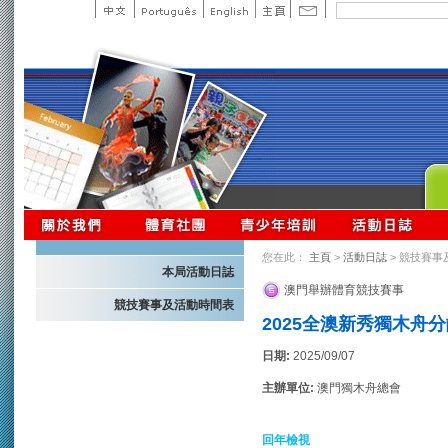
您在此：
主頁
>
活動日誌
> 競技賽事
本局活動日誌
澳門舉辦體育競技賽事
競技賽事及活動時間表
2025全澳新秀獨木舟分
日期:
2025/09/07
主辦單位:
澳門獨木舟總會
回年檢視