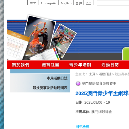
您在此：
主頁
>
活動日誌
> 競技賽事
本局活動日誌
澳門舉辦體育競技賽事
競技賽事及活動時間表
2025澳門青少年盃網球
日期:
2025/09/06 ~ 19
主辦單位:
澳門網球總會
回年檢視