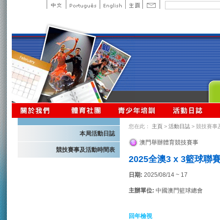
您在此：
主頁
>
活動日誌
> 競技賽事
本局活動日誌
澳門舉辦體育競技賽事
競技賽事及活動時間表
2025全澳3 x 3籃球聯
日期:
2025/08/14 ~ 17
主辦單位:
中國澳門籃球總會
回年檢視