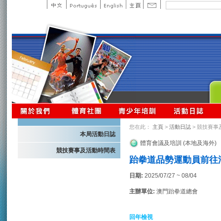
您在此：
主頁
>
活動日誌
> 競技賽事
本局活動日誌
體育會議及培訓 (本地及海外)
競技賽事及活動時間表
跆拳道品勢運動員前往湖
日期:
2025/07/27 ~ 08/04
主辦單位:
澳門跆拳道總會
回年檢視