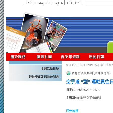
您在此：
主頁
>
活動日誌
> 競技賽事
本局活動日誌
體育會議及培訓 (本地及海外)
競技賽事及活動時間表
空手道 “型” 運動員往
日期:
2025/06/29 ~ 07/12
主辦單位:
澳門空手道聯盟
回年檢視