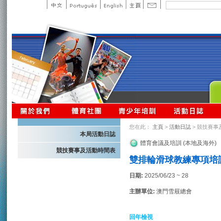
您在此：
主頁
>
活動日誌
> 競技賽事
本局活動日誌
體育會議及培訓 (本地及海外)
競技賽事及活動時間表
雙排輪滑球教練專項培
日期:
2025/06/23 ~ 28
主辦單位:
澳門雪屐總會
回年檢視