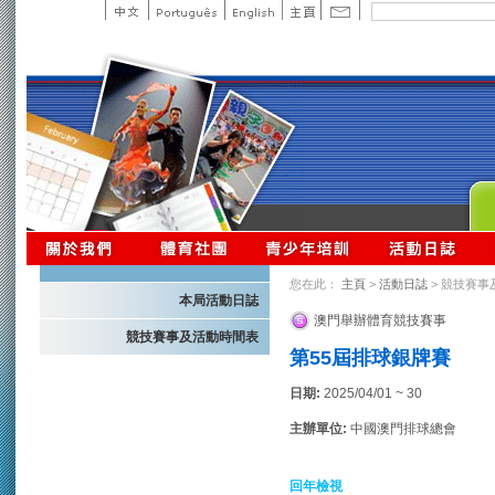
您在此：
主頁
>
活動日誌
> 競技賽事
本局活動日誌
澳門舉辦體育競技賽事
競技賽事及活動時間表
第55屆排球銀牌賽
日期:
2025/04/01 ~ 30
主辦單位:
中國澳門排球總會
回年檢視