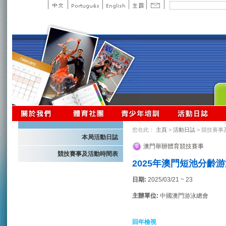
您在此：
主頁
>
活動日誌
> 競技賽事
本局活動日誌
澳門舉辦體育競技賽事
競技賽事及活動時間表
2025年澳門短池分齡
日期:
2025/03/21 ~ 23
主辦單位:
中國澳門游泳總會
回年檢視