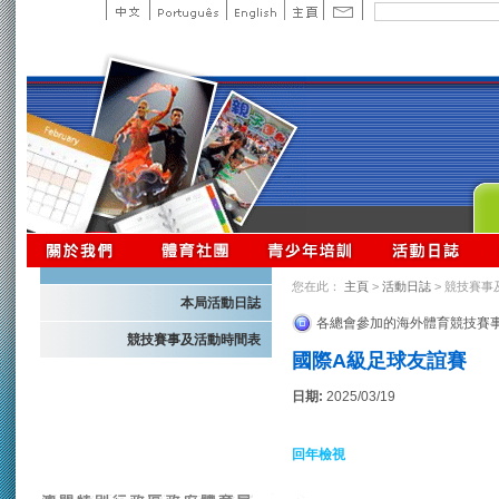
您在此：
主頁
>
活動日誌
> 競技賽事
本局活動日誌
各總會參加的海外體育競技賽
競技賽事及活動時間表
國際A級足球友誼賽
日期:
2025/03/19
回年檢視