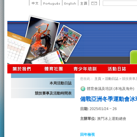
您在此：
主頁
>
活動日誌
> 競技賽事
本局活動日誌
體育會議及培訓 (本地及海外)
競技賽事及活動時間表
備戰亞洲冬季運動會冰
日期:
2025/01/24 ~ 26
主辦單位:
澳門冰上運動總會
回年檢視