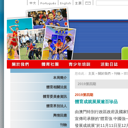
您在此：
主頁
>
關於我們
>
刊物
> 
本局簡介
2019第四期
體育相關法規
2019第四期
體育委員會資訊
體育成就展展逾百珍品
體育界別法人
由澳門特別行政區政府及國家
輿情回應
宣傳司承辦的“體育強 中國強
刊物
發展成就展”於11月11日至1