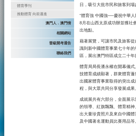
日，吸引大批市民和旅客到場
體育季刊
推動體育 向前邁進
“體育強 中國強──慶祝中華
8月在山西太原成功辦並獲社
澳門人．澳門情
出地點。
相關網站
藉著展覽，可讓市民及旅客從
晉級開考通告
識到新中國體育事業七十年的
聯絡我們
區，展出澳門特區成立二十年
體育局局長潘永權在開幕儀式
技體育成績顯著，群衆體育蓬
出國家體育事業取得的突出成
程，與大眾共同分享發展成果
成就展共有六部分，全面展示
的領導、紅旗飄飄、體育精神
出大量珍貴照片及來自中國體
及中國著名運動員比賽用品等