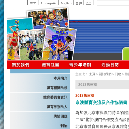
您在此：
主頁
>
關於我們
>
刊物
> 
本局簡介
2013第三期
體育相關法規
2013第三期
體育委員會資訊
京澳體育交流及合作協議書
體育界別法人
為加強北京市與澳門特區的體
輿情回應
二屆“北京‧澳門合作交流洽談
刊物
北京市體育局局長及京澳體育