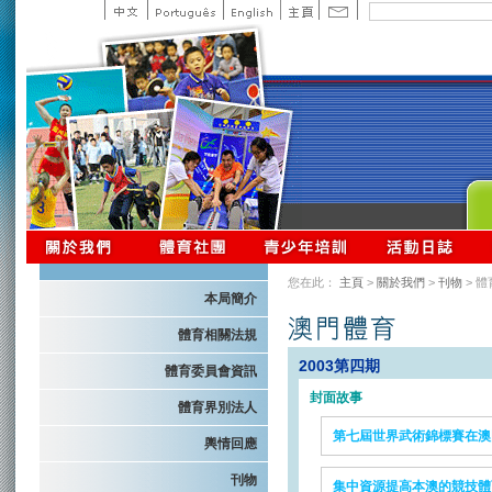
您在此：
主頁
>
關於我們
>
刊物
> 
本局簡介
體育相關法規
2003第四期
體育委員會資訊
封面故事
體育界別法人
第七屆世界武術錦標賽在澳
輿情回應
刊物
集中資源提高本澳的競技體