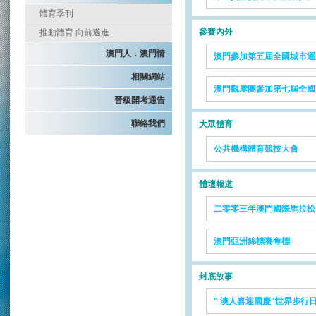
體育季刊
參賽內外
推動體育 向前邁進
澳門人．澳門情
澳門參加第五屆全國城市運
相關網站
澳門觀摩團參加第七屆全國
晉級開考通告
聯絡我們
大眾體育
公共機構體育競技大會
體壇報道
二零零三年澳門國際馬拉松
澳門亞洲錦標賽奪標
封底故事
" 澳人喜迎國慶"世界步行