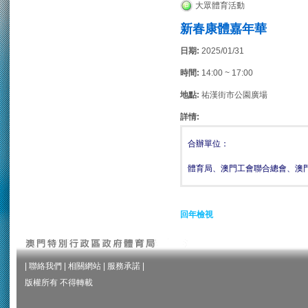
大眾體育活動
新春康體嘉年華
日期:
2025/01/31
時間:
14:00 ~ 17:00
地點:
祐漢街市公園廣場
詳情:
合辦單位：
體育局、澳門工會聯合總會、澳
回年檢視
|
聯絡我們
|
相關網站
|
服務承諾
|
版權所有 不得轉載