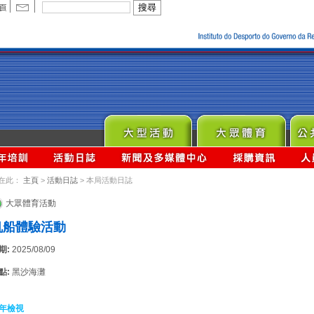
在此：
主頁
>
活動日誌
> 本局活動日誌
大眾體育活動
帆船體驗活動
期:
2025/08/09
點:
黑沙海灘
年檢視