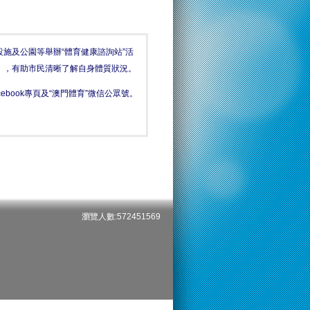
施及公園等舉辦“體育健康諮詢站”活
），有助市民清晰了解自身體質狀況。
book專頁及“澳門體育”微信公眾號。
瀏覽人數:572451569